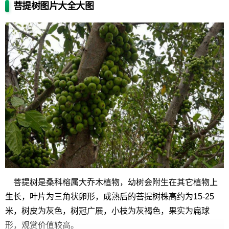
菩提树图片大全大图
菩提树是桑科榕属大乔木植物，幼树会附生在其它植物上
生长，叶片为三角状卵形，成熟后的菩提树株高约为15-25
米，树皮为灰色，树冠广展，小枝为灰褐色，果实为扁球
形，观赏价值较高。