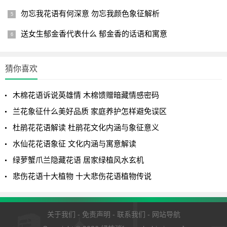
勿忘我花语有何深意 勿忘我颜色象征解析
送女生郁金香代表什么 郁金香的话语和寓意
猜你喜欢
木棉花语诉说英雄情 木棉馈赠暗藏情感密码
兰花象征什么美好品质 家庭养护怎样避免误区
杜鹃花花语解读 杜鹃花文化内涵与象征意义
水仙花花语象征 文化内涵与寓意解读
绿萝蟹爪兰隐藏花语 居家绿植风水玄机
悲伤花语十大植物 十大悲伤花语植物传说
关于我们
-
免责声明
-
联系我们
-
网站导航