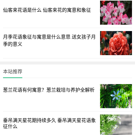
强，象征着夫妻之间的感情，会经过较长时间的磨合、熟
仙客来花语是什么 仙客来花的寓意和象征
悉，最终才能达到和谐、融洽的一面，因此菩提树有着夫妻
和睦的寓意，适合将其栽种在家中。
2、 -- 智慧觉悟 --
月季花语象征与寓意是什么意思 送女孩子月
季的意义
菩提树寓意着智慧觉悟，其属于佛教中的神圣之树，传说
中佛祖就是在菩提树下顿悟成佛的，因此菩提树有着吉祥的
含义，一般多栽种在庙宇、寺庙、殿堂中，表示心怀智慧、
本站推荐
觉悟较高，就能获得好运。
葱兰花语有何寓意？葱兰栽培与养护全解析
垂吊满天星花期持续多久 垂吊满天星花语象
征什么