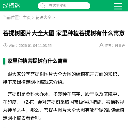
绿植迷
在这里搜索
当前位置：
主页
>
花语大全
>
菩提树图片大全大图 家里种植菩提树有什么寓意
时间：2026-01-04 11:03:55
作者：付青莲
家里种植菩提树有什么寓意
跟大家分享菩提树图片大全大图的绿植花卉方面的知识，
接下来绿植迷网小编就来介绍。
菩提树是桑科大乔木，多栽种在庙宇、殿堂以及庭院中，
在印度，（Z-F）会对菩提树采取国宝级保护措施，被佛教视
为神圣之树，那么，菩提树图片大全大图有哪些呢?跟随绿植
迷网小编去看看吧。