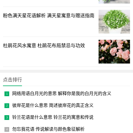
粉色满天星花语解析 满天星寓意与赠送指南
3、 -- 护宅转运 --
杜鹃花风水寓意 杜鹃花布局禁忌与功效
菩提树的枝叶翠绿，代表着大自然，从风水学的角度理
解，有提升气运、带来好运的作用，将菩提树栽种在家中，
可以庇护宅院，避免邪气入侵，而且菩提树翠绿的枝叶可以
点击排行
给家人带来好运，提高事业运或者财运。
网络用语白月光的意思 解释你是我的白月光的含义
以上分享的菩提树图片大全大图跟家里种植菩提树有什么
寓意的全文内容，希望对绿植迷们有所帮助！
彼岸花是什么意思 简述彼岸花的真正含义
铃兰花语是什么意思 铃兰花的寓意和传说
勿忘我花语 传说解读与颜色象征解析