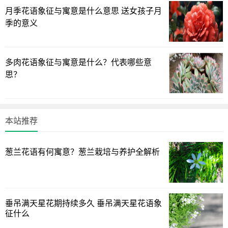
月季花语象征与寓意是什么意思 送女孩子月
季的意义
多肉花语象征与寓意是什么？代表哪些意
思？
4. 黄色茉莉花：
- 花语：黄色茉莉花传达友谊、快乐和积极的情感。
本站推荐
- 象征意义：黄色茉莉花通常用来表示友谊和欢乐，它可以
葱兰花语有何寓意？葱兰栽培与养护全解析
是对朋友的赞赏之情或对生活的乐观态度的象征。
5. 橙色茉莉花：
- 花语：橙色茉莉花代表充满活力和热情。
垂吊满天星花期持续多久 垂吊满天星花语象
征什么
- 象征意义：橙色茉莉花传达积极、充满活力的情感，通常