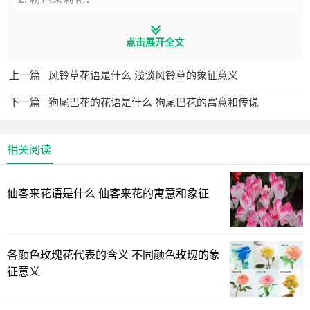
- 花语：粉色茉莉花象征着爱情和感情。不同深浅的粉色可
点击展开全文
以代表不同程度的感情。
上一篇
风铃草花语是什么 浅谈风铃草的象征意义
- 象征意义：淡粉色茉莉花通常用来表达浪漫的情感，而深
粉色可能表示深情。这些花常常赠送给恋人或表达爱意的
下一篇
狗尾巴花的花语是什么 狗尾巴花的寓意和传说
人。
3. 红色茉莉花：
相关阅读
- 花语：红色茉莉花代表热烈的爱情和激情。
仙客来花语是什么 仙客来花的寓意和象征
- 象征意义：红色茉莉花是表达浓烈爱情的象征，通常用于
表示浪漫的情感，以及对某人的深情爱慕。
各颜色玫瑰花代表的含义 不同颜色玫瑰的象
征意义