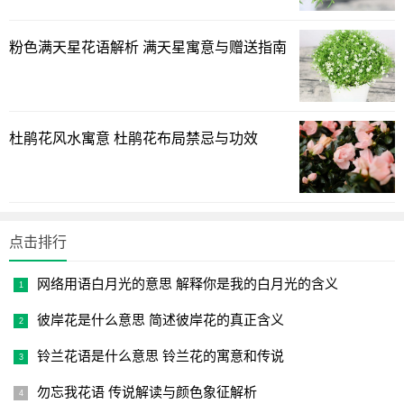
用来鼓励和表达对某人热情的喜欢。
粉色满天星花语解析 满天星寓意与赠送指南
6. 紫色茉莉花：
- 花语：紫色茉莉花象征着高贵和尊贵。
- 象征意义：紫色茉莉花通常用来表示崇高的情感，或者表
杜鹃花风水寓意 杜鹃花布局禁忌与功效
达对某人的尊敬和敬仰。
总的来说，不同颜色的茉莉花传达不同的情感和意义，可
以用来表达爱情、友情、尊敬、纯洁、热情等各种情感。选
择茉莉花的颜色可以根据特定场合和情感来表达你的心意。
点击排行
网络用语白月光的意思 解释你是我的白月光的含义
彼岸花是什么意思 简述彼岸花的真正含义
铃兰花语是什么意思 铃兰花的寓意和传说
勿忘我花语 传说解读与颜色象征解析