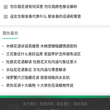
勿忘我花语有何深意 勿忘我颜色象征解析
送女生郁金香代表什么 郁金香的话语和寓意
猜你喜欢
上述就是茉莉花象征着什么以及茉莉花花语及代表意义的
全文内容，希望对绿植迷们有所帮助！
木棉花语诉说英雄情 木棉馈赠暗藏情感密码
兰花象征什么美好品质 家庭养护怎样避免误区
杜鹃花花语解读 杜鹃花文化内涵与象征意义
水仙花花语象征 文化内涵与寓意解读
绿萝蟹爪兰隐藏花语 居家绿植风水玄机
悲伤花语十大植物 十大悲伤花语植物传说
关于我们
-
免责声明
-
联系我们
-
网站导航