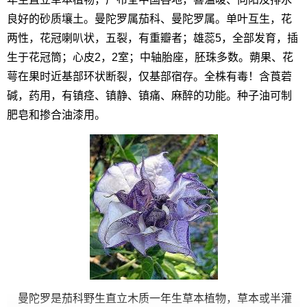
良好的砂质壤土。曼陀罗属茄科、曼陀罗属。单叶互生，花
两性，花冠喇叭状，五裂，有重瓣者；雄蕊5，全部发育，插
生于花冠筒；心皮2，2室；中轴胎座，胚珠多数。蒴果、花
萼在果时近基部环状断裂，仅基部宿存。全株有毒！含莨菪
碱，药用，有镇痉、镇静、镇痛、麻醉的功能。种子油可制
肥皂和掺合油漆用。
曼陀罗是茄科野生直立木质一年生草本植物，草本或半灌