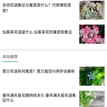
多肉花语象征与寓意是什么？代表哪些意
思？
仙客来花语是什么 仙客来花的寓意和象征
本站推荐
药用价值
葱兰花语有何寓意？葱兰栽培与养护全解析
曼陀罗花不仅可用于麻醉，而且还可用于治疗疾病。其
叶、花、籽均可入药，味辛性温，有大毒。花能去风湿，止
喘定痛，可治惊痫和寒哮，煎汤洗治诸风顽痹及寒湿脚气。
垂吊满天星花期持续多久 垂吊满天星花语象
花瓣的镇痛作用尤佳，可治神经痛等。叶和籽可用于镇咳镇
征什么
痛