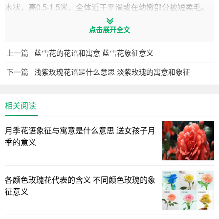
木状，高0.5-1.5米，全体近于平滑或在幼嫩部分被短柔毛。
茎粗壮，圆柱状，淡绿色或带紫色，下部木质化。叶广卵
点击展开全文
形，顶端渐尖，基部不对称楔形，边缘有不规则波状浅裂，
裂片顶端急尖，有时亦有波状牙齿，侧脉每边3-5条，直达裂
上一篇
蓝雪花的花语和寓意 蓝雪花象征意义
片顶端，长8-17厘米，宽4-12厘米；叶柄长3-5厘米。
下一篇
浅紫玫瑰花语是什么意思 淡紫玫瑰的寓意和象征
花单生于枝叉间或叶腋，直立，有短梗；花萼筒状，长4-5
厘米，筒部有5棱角，两棱间稍向内陷，基部稍膨大，顶端紧
相关阅读
围花冠筒，5浅裂，裂片三角形，花后自近基部断裂，宿存部
分随果实而增大并向外反折；花冠漏斗状，下半部带绿色，
月季花语象征与寓意是什么意思 送女孩子月
上部白色或淡紫色，檐部5浅裂，裂片有短尖头，长6-10厘
季的意义
米，檐部直径3-5厘米；雄蕊不伸出花冠，花丝长约3厘米，
花药长约4毫米；子房密生柔针毛，花柱长约6厘米。蒴果直
立生，卵状，长3-4.5厘米，直径2-4厘米，表面生有坚硬针刺
各颜色玫瑰花代表的含义 不同颜色玫瑰的象
征意义
或有时无刺而近平滑，成熟后淡黄色，规则4瓣裂。种子卵圆
形，稍扁，长约4毫米，黑色。花期6-10月，果期7-11月。