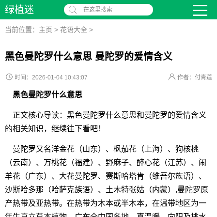
绿植迷
在这里搜索
当前位置：
主页
>
花语大全
>
黑色曼陀罗什么意思 曼陀罗的爱情含义
时间：2026-01-04 10:43:07
作者：付青莲
黑色曼陀罗什么意思
正文核心导读：黑色曼陀罗什么意思和曼陀罗的爱情含义
的相关知识，继续往下看吧！
曼陀罗又名洋金花（山东）、枫茄花（上海）、狗核桃
（云南）、万桃花（福建）、野麻子、醉心花（江苏）、闹
羊花（广东）、大花曼陀罗、赛斯哈塔肯（维吾尔族语）、
沙斯哈多那（哈萨克族语）、土木特张姑（内蒙）,曼陀罗原
产热带及亚热带。在热带为木本或半木本，在温带地区为一
年生直立草本植物，广布全中国各地，喜温暖、向阳及排水