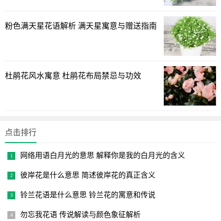
观赏价值
粉色满天星花语解析 满天星寓意与赠送指南
如果不考虑曼陀罗的毒性的话，其实曼陀罗也是家居风格
搭配的好选择，因为曼陀罗一来有香味，二来曼陀罗艳丽妖
娆，给人就是高贵华丽、品味特殊、有特质的装饰。而且还
杜鹃花风水寓意 杜鹃花布局禁忌与功效
带着神秘、圣洁、浪漫的气质，所以，曼陀罗适合英式或是
法式的家居风格；此外也适合中国古典式的装修，尤其是适
合具有田园风味的家居风格。
但是，种植花卉除了为了体现主人的品味外，更重要的是
点击排行
对家居环境以及家人健康的影响，曼陀罗毕竟是剧毒之物，
可致癌致幻。所以，曼陀罗并不适合用于家居装饰中，不过
网络用语白月光的意思 解释你是我的白月光的含义
可以种植在庭院中，只是要提防小孩路人勿要误食或近闻其
彼岸花是什么意思 简述彼岸花的真正含义
香，以免中毒。
铃兰花语是什么意思 铃兰花的寓意和传说
勿忘我花语 传说解读与颜色象征解析