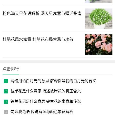
墨兰等，它们的外形比较素雅质朴，不会像热带雨林的兰花
那样色彩鲜艳，但是却正好符合中国雅士一直以来的审美，
粉色满天星花语解析 满天星寓意与赠送指南
有历史记载的兰花栽种史就长达一千多年，所以养兰花入迷
的那些朋友，大家还真的得见怪不怪才行。
杜鹃花风水寓意 杜鹃花布局禁忌与功效
点击排行
网络用语白月光的意思 解释你是我的白月光的含义
彼岸花是什么意思 简述彼岸花的真正含义
铃兰花语是什么意思 铃兰花的寓意和传说
勿忘我花语 传说解读与颜色象征解析