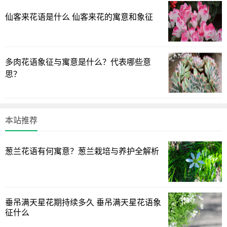
现，所以兰花历来都是作为高尚人格的象征和比喻，它的清
仙客来花语是什么 仙客来花的寓意和象征
幽典雅、沁人肺腑的香味还被誉为是“王者香”，隽永飘逸的身
形，让兰花这种植物一红就是几千年。
多肉花语象征与寓意是什么？代表哪些意
思？
本站推荐
葱兰花语有何寓意？葱兰栽培与养护全解析
垂吊满天星花期持续多久 垂吊满天星花语象
兰花的种类十分丰富， 但是在我国的兰花，基本上地生
征什么
兰，也就是人们平时见到最多的春兰、寒兰、建兰、蕙兰、