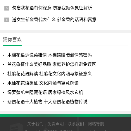
勿忘我花语有何深意 勿忘我颜色象征解析
兰花是一种越种越喜欢的花卉，很多人都会发现栽种的时
间越长，对兰花的痴迷就会越深，先是要了解兰花的基础养
送女生郁金香代表什么 郁金香的话语和寓意
护要点：环境阴凉、盆土透气、空气流通。然后再根据兰花
不同的生长阶段来进行调整，根据不同的兰花品种来调整，
猜你喜欢
最后再追求兰花的一个变化。
以上就是兰花的寓意和象征是什么和描述兰花代表的含义
木棉花语诉说英雄情 木棉馈赠暗藏情感密码
的全面介绍了，希望给绿植迷们带来一些绿植方面的相关知
兰花象征什么美好品质 家庭养护怎样避免误区
识。
杜鹃花花语解读 杜鹃花文化内涵与象征意义
水仙花花语象征 文化内涵与寓意解读
绿萝蟹爪兰隐藏花语 居家绿植风水玄机
悲伤花语十大植物 十大悲伤花语植物传说
关于我们
-
免责声明
-
联系我们
-
网站导航