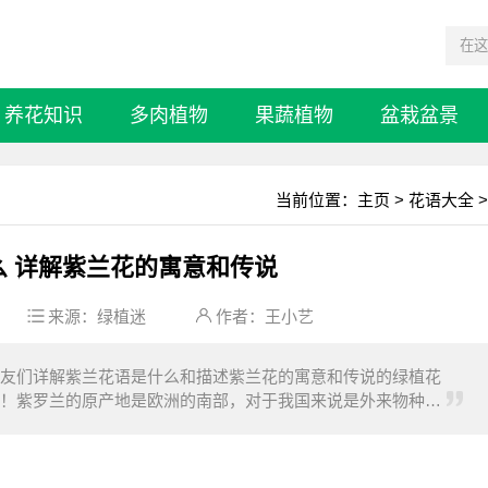
养花知识
多肉植物
果蔬植物
盆栽盆景
当前位置：
主页
>
花语大全
>
么 详解紫兰花的寓意和传说
来源：
绿植迷
作者：王小艺
友们详解紫兰花语是什么和描述紫兰花的寓意和传说的绿植花
！紫罗兰的原产地是欧洲的南部，对于我国来说是外来物种，