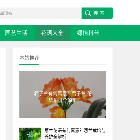
园艺生活
花语大全
绿植科普
本站推荐
君子兰有何寓意？君子兰 花
语象征全解析
葱兰花语有何寓意？葱兰栽培与
养护全解析