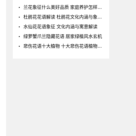
兰花象征什么美好品质 家庭养护怎样避免误区
杜鹃花花语解读 杜鹃花文化内涵与象征意义
水仙花花语象征 文化内涵与寓意解读
绿萝蟹爪兰隐藏花语 居家绿植风水玄机
悲伤花语十大植物 十大悲伤花语植物传说