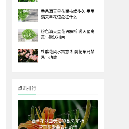
垂吊满天星花期持续多久 垂吊
满天星花语象征什么
粉色满天星花语解析 满天星寓
意与赠送指南
杜鹃花风水寓意 杜鹃花布局禁
忌与功效
点击排行
萱草花歌曲表达的含义 解析
萱草花歌曲表达的情