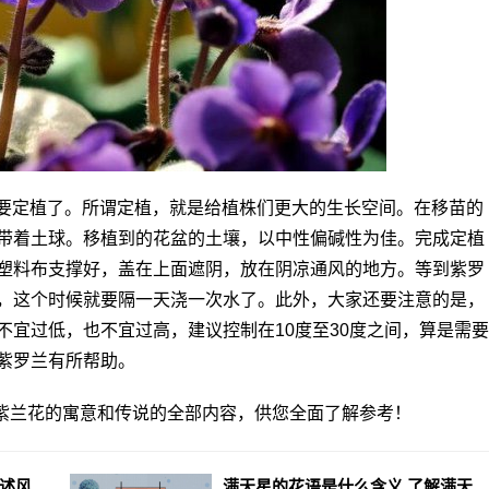
就要定植了。所谓定植，就是给植株们更大的生长空间。在移苗的
带着土球。移植到的花盆的土壤，以中性偏碱性为佳。完成定植
塑料布支撑好，盖在上面遮阴，放在阴凉通风的地方。等到紫罗
，这个时候就要隔一天浇一次水了。此外，大家还要注意的是，
宜过低，也不宜过高，建议控制在10度至30度之间，算是需要
紫罗兰有所帮助。
紫兰花的寓意和传说的全部内容，供您全面了解参考！
粉色风信子花语是什么意思 简述风信子代表的含义
满天星的花语是什么含义 了解满天星的寓意及象征