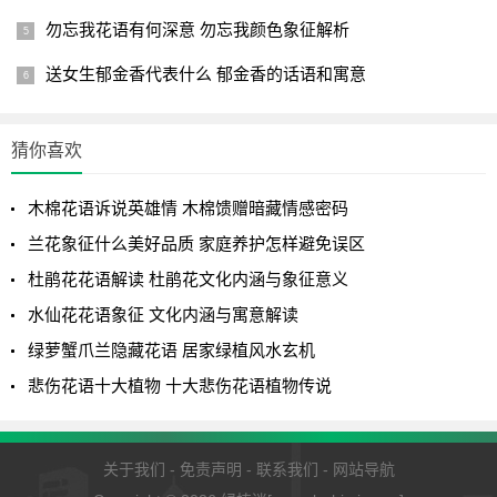
勿忘我花语有何深意 勿忘我颜色象征解析
送女生郁金香代表什么 郁金香的话语和寓意
猜你喜欢
木棉花语诉说英雄情 木棉馈赠暗藏情感密码
兰花象征什么美好品质 家庭养护怎样避免误区
杜鹃花花语解读 杜鹃花文化内涵与象征意义
水仙花花语象征 文化内涵与寓意解读
绿萝蟹爪兰隐藏花语 居家绿植风水玄机
悲伤花语十大植物 十大悲伤花语植物传说
关于我们
-
免责声明
-
联系我们
-
网站导航