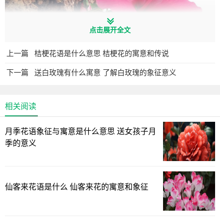
点击展开全文
上一篇
桔梗花语是什么意思 桔梗花的寓意和传说
下一篇
送白玫瑰有什么寓意 了解白玫瑰的象征意义
扶桑花的传说
：
相关阅读
这是日本的一个传说，在一个村庄里，有一个叫阿呆的
人，做了一个梦。梦到对岸岛上的一个寺庙里，种了四十九
月季花语象征与寓意是什么意思 送女孩子月
棵扶桑花，其中开红花的那一棵树下埋着一坛金子。第二
季的意义
天，阿呆就迫不及待地驾船到了对岸的小岛。寺庙里果然种
有四十九棵扶桑花。可是，时值深秋，已经看不到花了，阿
呆只好住了下来，等候春天的花开。转眼间，冬去春来，扶
仙客来花语是什么 仙客来花的寓意和象征
桑花一一盛开了，但都是黄色的花，阿呆没有找到开红花的
那一株。寺里的僧人也告诉他，从未见过红色的扶桑花，阿
呆便垂头丧气的回去了。