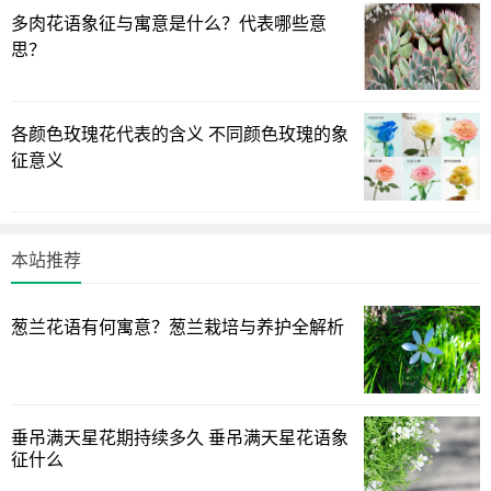
多肉花语象征与寓意是什么？代表哪些意
思？
各颜色玫瑰花代表的含义 不同颜色玫瑰的象
征意义
本站推荐
村里有一个叫阿土的人，知道这件事后，他就用几文钱向
葱兰花语有何寓意？葱兰栽培与养护全解析
阿呆买下了这个梦。阿土也去了那座岛，并找到了那座寺。
又是秋天，阿土也住下来等待花开，第二年春天，扶桑花也
像往年一样逐渐盛开，但是奇迹就在此时发生了，果然有一
棵扶桑花开出了美妙绝伦的红花。阿土激动地在树下挖出了
垂吊满天星花期持续多久 垂吊满天星花语象
一坛黄金。后来，阿土成了村庄里最富有的人。
征什么