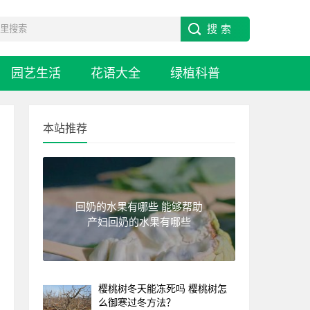
园艺生活
花语大全
绿植科普
本站推荐
回奶的水果有哪些 能够帮助
产妇回奶的水果有哪些
樱桃树冬天能冻死吗 樱桃树怎
么御寒过冬方法？