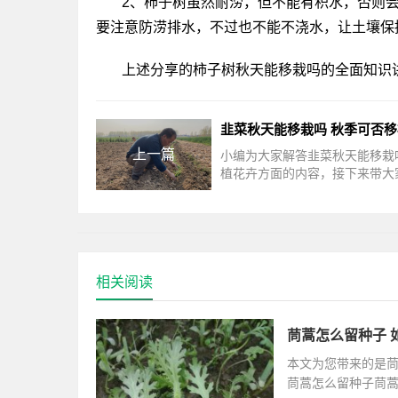
2、柿子树虽然耐涝，但不能有积水，否则
要注意防涝排水，不过也不能不浇水，让土壤保
上述分享的柿子树秋天能移栽吗的全面知识
上一篇
小编为大家解答韭菜秋天能移栽
植花卉方面的内容，接下来带大
了解。韭菜秋天能移栽吗韭菜可
天移栽，最佳移植时间是秋季的9
相关阅读
茼蒿怎么留种子 
本文为您带来的是
茼蒿怎么留种子茼