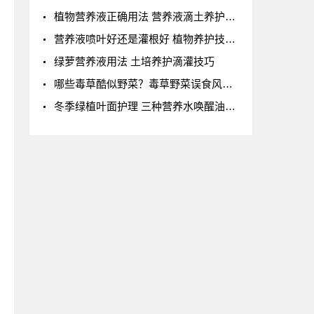
植物营养液正确用法 营养液滴土养护与喷洒频率
营养液喷叶好还是灌根好 植物养护技巧全解答
绿萝营养液用法 土培养护滴灌技巧
哪些毒草酷似野菜？毒草野菜误食风险解析
冬季绿植叶面护理 三种营养水唤醒油亮生机