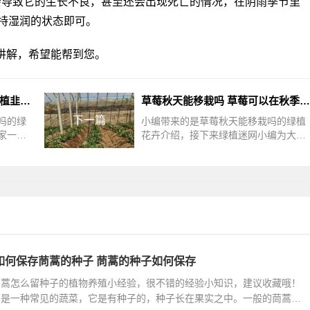
会导致它的生长不良，甚至还会出现死亡的情况，在阴雨季节里
持湿润的状态即可。
讲解，希望能帮到您。
韭菜秋天能移栽吗 秋季可否移植韭菜？
草莓秋天能移栽吗 草莓可以在秋季移栽吗？
下一篇
吗的绿
小编带来的是草莓秋天能移栽吗的绿植
家一起
花卉介绍，接下来绿植迷网小编为大家
以在秋
介绍。草莓秋天能移栽吗草莓可以在秋
月-1
天移栽，一般是在8月-9月份之间进行
移
如何保存茼蒿的种子 茼蒿的种子如何保存
茼蒿怎么留种子的植物养殖小经验，很不错的经验小知识，建议收藏哦！
蒿是一种常见的蔬菜，它是有种子的，种子长在果实之中。一般的茼蒿再