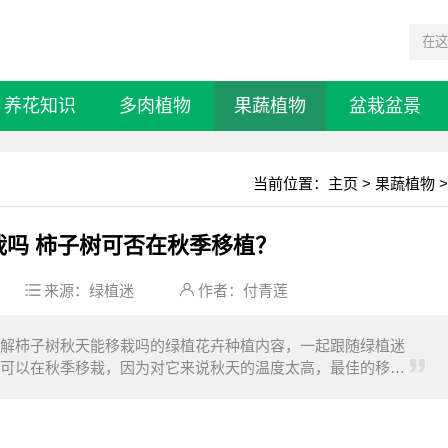
养花知识
多肉植物
果蔬植物
盆栽盆景
当前位置：
主页
>
果蔬植物
>
栽吗 柿子树可否在秋季移植？
来源：
绿植迷
作者：付青莲
解柿子树秋天能移栽吗的绿植花卉种植内容，一起跟随绿植迷
可以在秋季移栽，因为对它来说秋天的温度太高，最佳的移栽
到第二年的4月份之间