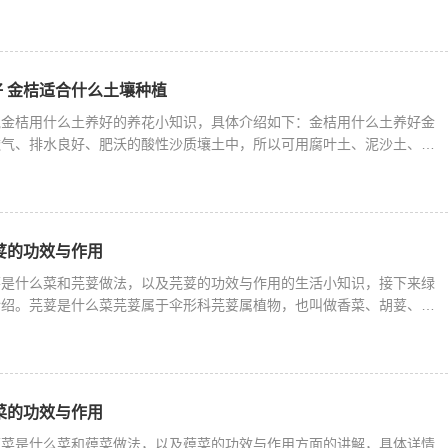
 金桔适合什么土壤种植
说金桔用什么土养好的养花小知识，具体介绍如下：金桔用什么土养好金
透气、排水良好、肥沃的酸性沙质壤土中，所以可用腐叶土、泥沙土、饼
荽的功效与作用
荽是什么菜和芫荽做法，以及芫荽的功效与作用的生活小知识，接下来绿
介绍。芫荽是什么菜芫荽属于伞形科芫荽属植物，也叫做香菜、胡荽、香
菜的功效与作用
蔊菜是什么菜和蔊菜做法，以及蔊菜的功效与作用方面的讲解，具体详情