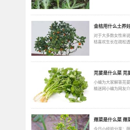
花茎长出前
金桔用什么土养好
对于大多数女性来
桔喜欢生长在疏松
肥按照4:
芫荽是什么菜 芫
小编为大家解答芫
植迷网小编为网友
荽，一般它
蔊菜是什么菜 蔊
今日小经验分享：