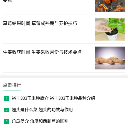
要点
分积累。例如，适宜的温度可以促进草莓的光合作用，有助于糖
分的积累；而适量的降雨则可以保证土壤的湿度，有利于草莓的
生长。
草莓结果时间 草莓成熟期与养护技巧
综上所述，草莓不甜的原因多种多样，涉及到品种、成熟
度、生长环境、施肥管理、水分管理、病虫害影响、采摘和
储存条件、基因因素、土壤条件以及气候条件等多个方面。
生姜收获时间 生姜采收月份与技术要点
要提高草莓的甜度，需要从这些方面入手，进行综合管理。
同时，消费者在购买草莓时，也应该注意选择品种、观察成
熟度，并了解草莓的采摘和储存条件，以确保购买到的草莓
甜度符合预期。
点击排行
以上绿植迷网带来的草莓不甜是什么原因引起的？的具体
内容，如果能给您带来帮助，记得常来绿植迷网网！
裕丰303玉米种简介 裕丰303玉米种品种介绍
翘头是什么菜 翘头的功效与作用
角瓜简介 角瓜和西葫芦的区别