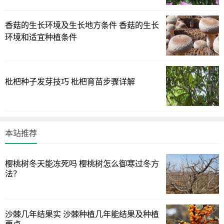
积累不足。因此，合理的水分管理是保证草莓甜度的关键。
病虫
害影响
香菇的生长环境及生长地方条件 香菇的生长
草莓在生长过程中可能会受到病虫害的侵扰，这不仅会影响草莓
环境和适宜种植条件
的生长，还可能影响其甜度。例如，草莓受到某些病害的侵染
后，可能会产生一些不利于糖分积累的物质，从而降低甜度。因
此，及时防治病虫害也是保证草莓甜度的重要措施。
采摘和储存
条件
枇杷种子发芽技巧 枇杷育苗步骤详解
草莓在采摘和储存过程中，如果条件不当，也可能会导致甜度下
降。例如，草莓在采摘后如果长时间暴露在高温环境中，糖分可
能会因为呼吸作用而消耗，导致甜度下降。因此，采摘后应尽快
将草莓放入低温环境中储存，以保持其甜度。
基因因素
本站推荐
草莓的甜度也受到基因的影响。有些草莓品种可能由于基因的原
因，即使在相同的生长条件下，其甜度也可能低于其他品种。这
种基因差异是自然选择的结果，也是草莓品种多样性的体现。
土
樱桃树冬天能冻死吗 樱桃树怎么御寒过冬方
壤条件
法？
土壤的肥力和pH值对草莓的甜度也有影响。肥沃的土壤可以提供
草莓生长所需的养分，有助于糖分的积累。而适宜的pH值则可以
保证土壤中养分的有效性，从而影响草莓的甜度。
气候条件
沙棘几年结果实 沙棘种植几年能结果及种植
气候条件，如温度、湿度、降雨量等，都会影响草莓的生长和糖