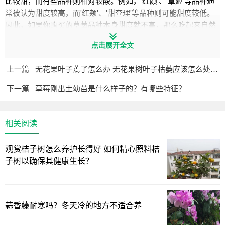
比较甜，而有些品种则相对较酸。例如，'红颜'、'章姬'等品种通
常被认为甜度较高，而'红颊'、'甜查理'等品种则可能甜度较低。
因此，如果你购买的草莓品种本身甜度就不高，那么吃起来自然
不会太甜。
成熟度
点击展开全文
草莓的成熟度对其甜度有很大的影响。完全成熟的草莓通常甜度
较高，而未完全成熟的草莓则可能酸味较重。在购买草莓时，可
上一篇
无花果叶子蔫了怎么办 无花果树叶子枯萎应该怎么处理？
以通过观察颜色、闻香味以及轻轻按压果实来判断其成熟度。成
熟的草莓颜色鲜艳，香味浓郁，而且手感有一定的弹性。
生长环
下一篇
草莓刚出土幼苗是什么样子的？有哪些特征？
境
草莓的生长环境对其甜度也有很大影响。充足的阳光、适宜的温
度和湿度、良好的土壤条件都有助于草莓积累糖分。如果草莓生
相关阅读
长在光照不足或者温度过高的环境中，可能会导致糖分积累不
足，从而影响甜度。
施肥管理
观赏桔子树怎么养护长得好 如何精心照料桔
草莓的施肥管理同样会影响其甜度。适量的氮、磷、钾肥可以促
子树以确保其健康生长？
进草莓的生长和糖分积累。但是，如果施肥不当，比如氮肥过
多，可能会导致草莓生长过快，糖分积累不足，从而影响甜度。
因此，合理的施肥管理对于提高草莓的甜度至关重要。
水分管理
水分对于草莓的生长和糖分积累也非常重要。适量的水分可以促
蒜香藤耐寒吗？冬天冷的地方不适合养
进草莓的生长，但是过多的水分可能会导致草莓生长过快，糖分