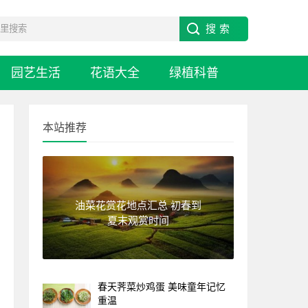
园艺生活
花语大全
绿植科普
本站推荐
油菜花赏花地点汇总 初春到
夏末观赏时间
春天荠菜炒鸡蛋 美味童年记忆
重温