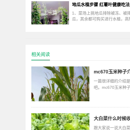
地瓜水植步骤 红薯叶健康吃法
上一篇
1、菜场上挑地瓜排除被冻、被
瓜，其余都可购买进行水植，高
大小，全看您个人喜爱。2、把
置在水里如果你想竖着种地瓜，
按
相关阅读
mc670玉米种子
一篇很详细的介绍是
吧。mc670玉米种
2017年通过了国家
大白菜什么时候收
跟大家说一说大白