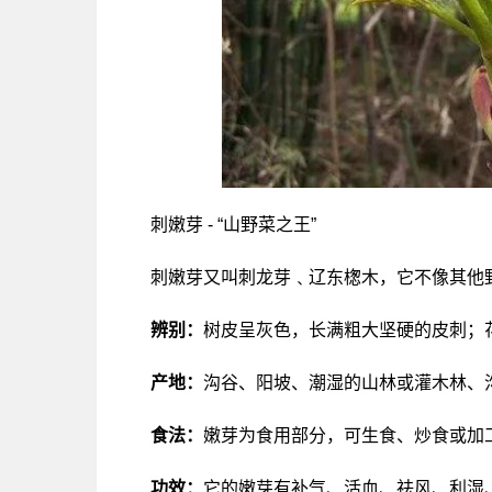
刺嫩芽 - “山野菜之王”
刺嫩芽又叫刺龙芽﹑辽东楤木，它不像其他
辨别：
树皮呈灰色，长满粗大坚硬的皮刺；
产地：
沟谷、阳坡、潮湿的山林或灌木林、
食法：
嫩芽为食用部分，可生食、炒食或加
功效：
它的嫩芽有补气、活血、祛风、利湿