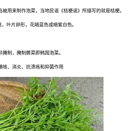
岛被用来制作泡菜，当地民谣《桔梗谣》所描写的就是桔梗。
分枝，叶片卵形，花暗蓝色或暗紫白色。
非腌制，腌制蕨菜即韩国泡菜。
镇咳、消炎、抗溃疡和抑菌作用