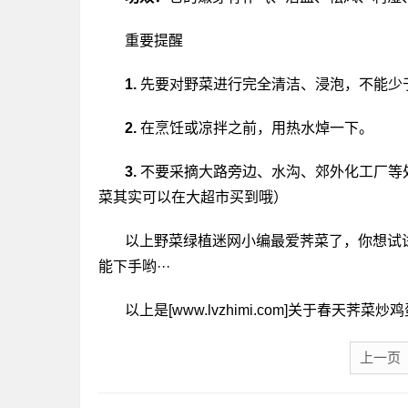
重要提醒
1.
先要对野菜进行完全清洁、浸泡，不能少
2.
在烹饪或凉拌之前，用热水焯一下。
3.
不要采摘大路旁边、水沟、郊外化工厂等处
菜其实可以在大超市买到哦）
以上野菜绿植迷网小编最爱荠菜了，你想试
能下手哟···
以上是[www.lvzhimi.com]关于春天
上一页