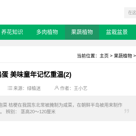
养花知识
多肉植物
果蔬植物
盆栽盆景
当前位置：
主页
>
果蔬植物
>
蛋 美味童年记忆重温(2)
来源：
绿植迷
作者：王小艺
国泡菜 桔梗在我国东北常被腌制为咸菜，在朝鲜半岛被用来制作
辨别： 茎高20～120厘米