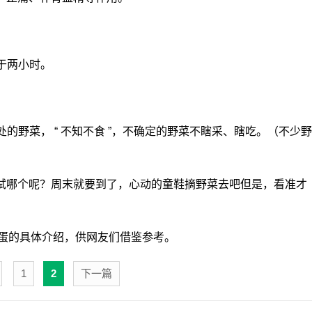
于两小时。
的野菜， “ 不知不食 ”，不确定的野菜不瞎采、瞎吃。（不少野
试哪个呢？周末就要到了，心动的童鞋摘野菜去吧但是，看准才
荠菜炒鸡蛋的具体介绍，供网友们借鉴参考。
1
2
下一篇