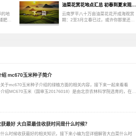
油菜花赏花地点汇总 初春到夏末观赏时间
下一篇
摔的地
云南罗平八十万亩油菜花花开成海观赏
矮肥瘦
期：2至3月立春已过，或许你那里还持
地瓜放
续寒冷，但我国的云南罗平已经是花开
那就要
成海，近八十万亩油菜花在罗平坝子竞
介绍 mc670玉米种子简介
关于mc670玉米种子介绍的绿植方面的相关内容，接下来一起来看看
子介绍MC670玉米（国审玉20176018）是由北京农林科学院选育的，在
审定。该玉
获最好 大白菜最佳收获时间是什么时候？
菜什么时候收获最好的相关知识，接下来小编为您详细解答大白菜什么时