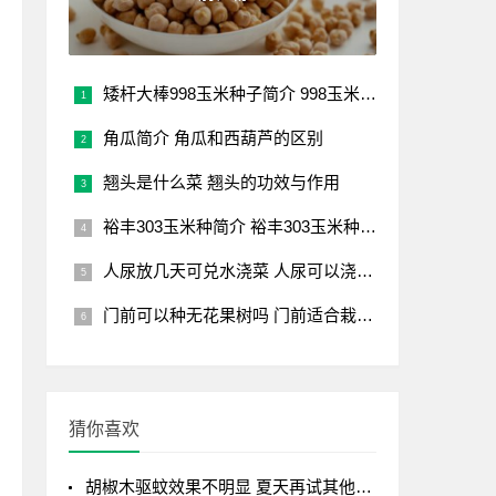
矮杆大棒998玉米种子简介 998玉米种子特点介绍
角瓜简介 角瓜和西葫芦的区别
翘头是什么菜 翘头的功效与作用
裕丰303玉米种简介 裕丰303玉米种品种介绍
人尿放几天可兑水浇菜 人尿可以浇菜的时间
门前可以种无花果树吗 门前适合栽种无花果树吗？
猜你喜欢
胡椒木驱蚊效果不明显 夏天再试其他驱蚊植物