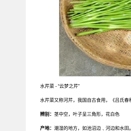
水芹菜 - “云梦之芹”
水芹菜又称河芹，我国自古食用，《吕氏春秋
辨别：
茎中空，叶子呈三角形，花白色
产地：
潮湿的地方，如池沼边﹑河边和水田