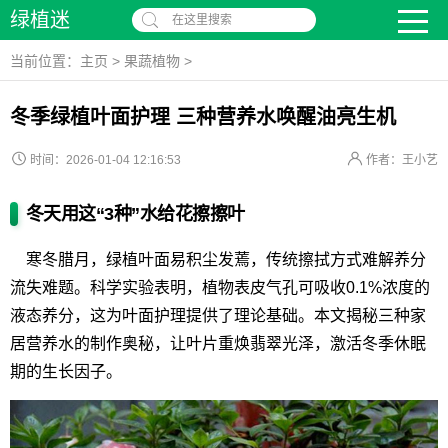
绿植迷
在这里搜索
当前位置：
主页
>
果蔬植物
>
冬季绿植叶面护理 三种营养水唤醒油亮生机
时间：2026-01-04 12:16:53
作者：王小艺
冬天用这“3种”水给花擦擦叶
寒冬腊月，绿植叶面易积尘发蔫，传统擦拭方式难解养分
流失难题。科学实验表明，植物表皮气孔可吸收0.1%浓度的
液态养分，这为叶面护理提供了理论基础。本文揭秘三种家
居营养水的制作奥秘，让叶片重焕翡翠光泽，激活冬季休眠
期的生长因子。