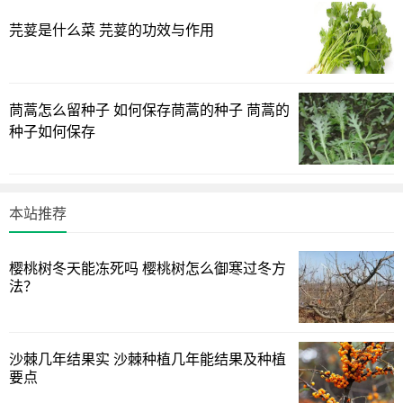
芫荽是什么菜 芫荽的功效与作用
茼蒿怎么留种子 如何保存茼蒿的种子 茼蒿的
种子如何保存
本站推荐
樱桃树冬天能冻死吗 樱桃树怎么御寒过冬方
法？
元素缓释原理
木本灰烬含氧化钾（12%）、碳酸钙（25%）等缓效成
沙棘几年结果实 沙棘种植几年能结果及种植
分。24小时冷浸提取，配合磁化水稀释，能稳定PH值在6.2-
要点
6.8区间。榕树类植物使用后，叶片厚度增加0.15mm。