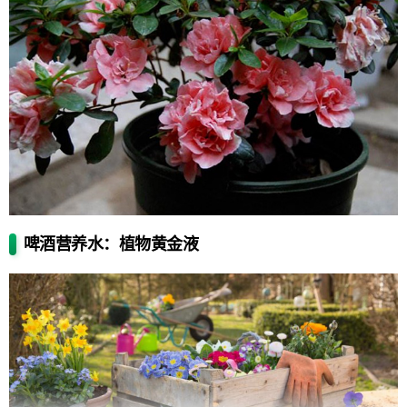
啤酒营养水：植物黄金液