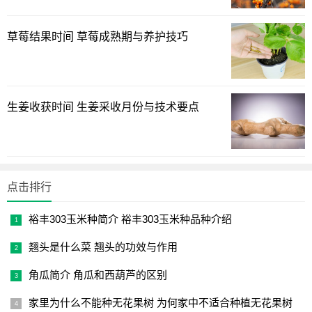
浓度控制技巧
草莓结果时间 草莓成熟期与养护技巧
竹炭灰与秸秆灰需区别对待，前者EC值应≤0.8ms/cm。与
腐殖酸交替使用，可预防盐分累积。
生姜收获时间 生姜采收月份与技术要点
食用醋营养液：酸碱调节剂
1
2
下一页
点击排行
裕丰303玉米种简介 裕丰303玉米种品种介绍
翘头是什么菜 翘头的功效与作用
角瓜简介 角瓜和西葫芦的区别
家里为什么不能种无花果树 为何家中不适合种植无花果树