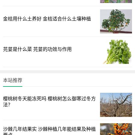
3、闻人参果的气味
金桔用什么土养好 金桔适合什么土壤种植
新鲜的人参果闻起来是有一种果香的，味道比较淡，感觉
很清雅，但是品质不好的人参果就会有一种腐败变质的气
味，这样的就不要再买了。
芫荽是什么菜 芫荽的功效与作用
人参果怎么吃
人参果是既可以当做水果，又可以当做蔬菜食用的，最常
见的吃法就是洗干净直接吃，还可以清蒸、炒制、凉拌、做
本站推荐
汤、煮粥、泡酒等，做法多样。
本文分享的如何挑选人参果新鲜又好吃的全面方法讲解，
樱桃树冬天能冻死吗 樱桃树怎么御寒过冬方
法？
希望起一个抛砖引玉能解决您绿植中的问题吧。
沙棘几年结果实 沙棘种植几年能结果及种植