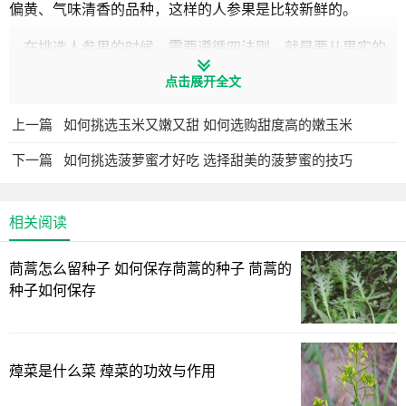
偏黄、气味清香的品种，这样的人参果是比较新鲜的。
在挑选人参果的时候，需要遵循四法则，就是要从果实的
形状、表皮、重量、气味等方面入手，选择形状偏圆、果色
点击展开全文
偏黄、气味清香的品种，这样的人参果是比较新鲜的。
上一篇
如何挑选玉米又嫩又甜 如何选购甜度高的嫩玉米
挑选人参果技巧
下一篇
如何挑选菠萝蜜才好吃 选择甜美的菠萝蜜的技巧
1、挑人参果的形状
人参果一般是分为圆形和长形两种的，圆形的人参果，表
相关阅读
面颜色偏黄色，果肉之中的水分含量足，吃起来嫩爽多汁，
茼蒿怎么留种子 如何保存茼蒿的种子 茼蒿的
口感比长形的会更好一些，长形的有股鱼腥味。
种子如何保存
2、挑人参果的表皮
成熟的人参果表面是金黄色的，摸起来也是十分光滑，上
蔊菜是什么菜 蔊菜的功效与作用
面还有紫色的条纹，色泽鲜亮，汁多肉甜，但是放久了的
话，表皮就会有褶皱的现象。