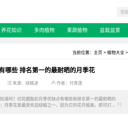
养花知识
多肉植物
果蔬植物
盆栽盆景
当前位置：
主页
>
植物大全
>
有哪些 排名第一的最耐晒的月季花
来源：
绿植迷
作者：付青莲
知道吗？切花胭脂扣月季优缺点有哪些和排名第一的最耐晒的
：月季花是最受欢迎绿植之一，因为它的花开超美，即可打造
藤本、灌木、微型月季等