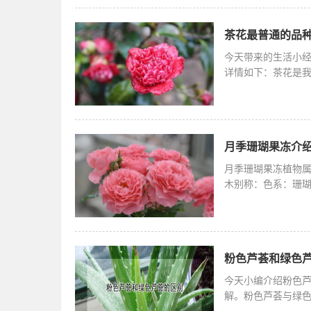
茶花最普通的品种
今天带来的生活小
详情如下：茶花是
花，但是茶花
月季珊瑚果冻介绍
月季珊瑚果冻植物属性
木别称：色系：珊瑚
季节重复盛开抗病
粉色芦荟和绿色芦
今天小编介绍粉色
解。粉色芦荟与绿
科、多肉植物