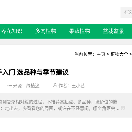
养花知识
多肉植物
果蔬植物
盆栽盆景
当前位置：
主页
>
植物大全
>
手入门 选品种与季节建议
来源：
绿植迷
作者：王小艺
简到复杂相对缓的过程，不推荐高起点、多品种、壕价位的慷
3：走出去，多看看您的周围，或许在不经意间，哪个角落会有
4：想先养养试试的