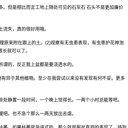
多。但是相比而言工地上随处可见的石灰石 石头不是更加廉价
土流失，真的很好用哦。
清理原来附在跟上的土。(2)观察有无虫患表现，有虫患护花神泡
米根长就可以了。
是无所谓的，反正我上盆都是要浇透水的。
植物有异于其他植物。至少在我尝试以来没有发现有何不妥。更多
阴凉处静置一段时间，一个晚上觉得长。一两个小时总能等吧。
一缓吧。也不急个那么一两天放出去虐。
子枯萎。如果枯萎是渐进式的，那么就是服盆直观的表现了。待到