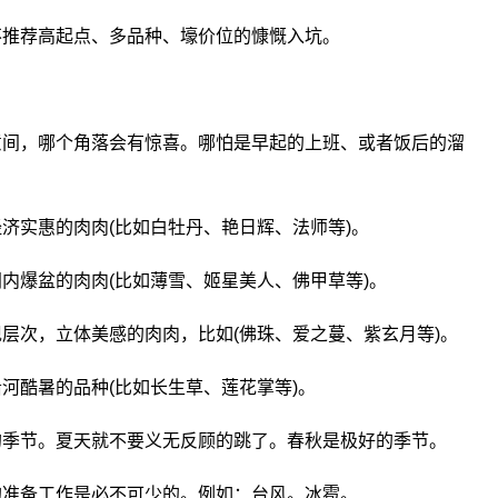
不推荐高起点、多品种、壕价位的慷慨入坑。
意间，哪个角落会有惊喜。哪怕是早起的上班、或者饭后的溜
济实惠的肉肉(比如白牡丹、艳日辉、法师等)。
内爆盆的肉肉(比如薄雪、姬星美人、佛甲草等)。
层次，立体美感的肉肉，比如(佛珠、爱之蔓、紫玄月等)。
河酷暑的品种(比如长生草、莲花掌等)。
的季节。夏天就不要义无反顾的跳了。春秋是极好的季节。
的准备工作是必不可少的。例如：台风。冰雹。