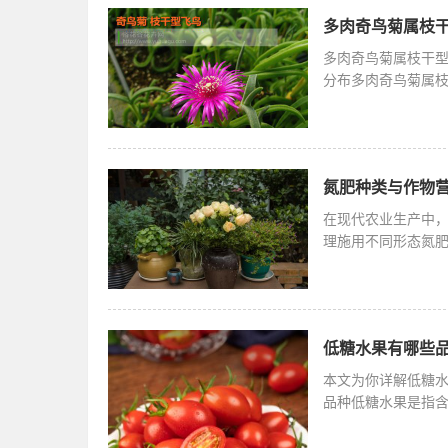
多肉奇鸟菊属枝干
多肉奇鸟菊属枝干
分布多肉奇鸟菊属
早，长得最快
氮肥种类与作物营
在现代农业生产中
理施用不同形态氮
与生态保护
低糖水果有哪些品
本文为你详解低糖
品种低糖水果是指
草莓、西瓜