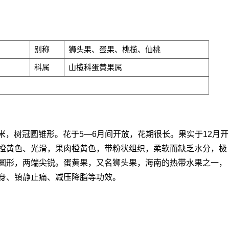
别称
狮头果、蛋果、桃榄、仙桃
科属
山榄科蛋黄果属
米，树冠圆锥形。花于5—6月间开放，花期很长。果实于12月开
橙黄色、光滑，果肉橙黄色，带粉状组织，柔软而缺乏水分，极
圆形，两端尖锐。蛋黄果，又名狮头果，海南的热带水果之一，
身、镇静止痛、减压降脂等功效。