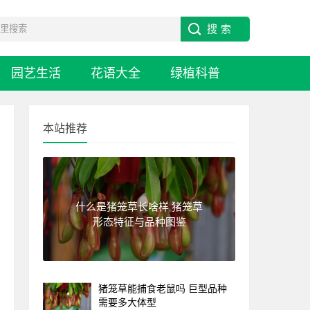
园艺生活
花语大全
绿植科普
本站推荐
什么是猪笼草长啥样 猪笼草
形态特征与品种图鉴
猪笼草能捕食老鼠吗 巨型品种
需要多大体型