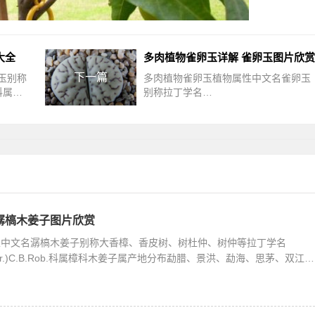
大全
多肉植物雀卵玉详解 雀卵玉图片欣赏
下一篇
玉别称
多肉植物雀卵玉植物属性中文名雀卵玉
m科属番
别称拉丁学名
寿纹玉
Lithopsbromfieldiiv.mennellii科属番杏
itum
科生石花属产地分布南非多肉植物雀卵
玉植物介绍雀卵玉科尔编号：C
潺槁木姜子图片欣赏
性中文名潺槁木姜子别称大香樟、香皮树、树杜仲、树仲等拉丁学名
osa(Lour.)C.B.Rob.科属樟科木姜子属产地分布勐腊、景洪、勐海、思茅、双江等
介绍