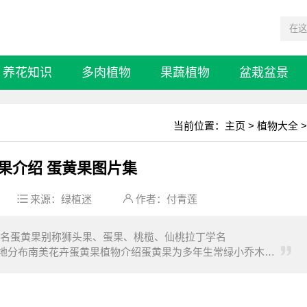
养花知识
多肉植物
果蔬植物
盆栽盆景
当前位置：
主页
>
植物大全
>
果介绍 蛋黄果图片集
来源：
绿植迷
作者：付青莲
名蛋黄果别称狮头果、蛋果、桃榄、仙桃拉丁学名
蛋黄果属产地分布南美花卉蛋黄果植物介绍蛋黄果为多年生常绿小乔木植
间开放，花期很长。