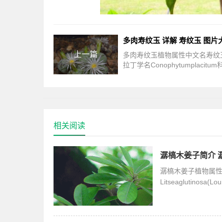
多肉寿纹玉 详解 寿纹玉 图片
上一篇
多肉寿纹玉植物属性中文名寿纹
拉丁学名Conophytumplacitu
杏科肉锥花属产地分布南非多肉
植物介绍寿纹玉Conophytumplac
番杏科肉锥花属，
相关阅读
潺槁木姜子简介 
潺槁木姜子植物属
Litseaglutin
地潺槁木姜子植物