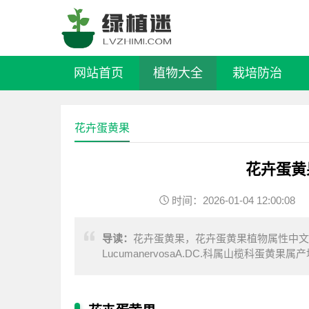
网站首页
植物大全
栽培防治
花卉蛋黄果
花卉蛋黄
时间：2026-01-04 12:00:08
导读：
花卉蛋黄果，花卉蛋黄果植物属性中文
LucumanervosaA.DC.科属山榄科
物。树高7—9米，树冠圆锥形。花于5—6月