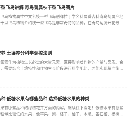
型飞鸟讲解 奇鸟菊属枝干型飞鸟图片
型飞鸟植物属性中文名枝干型飞鸟别称拉丁学名科属番杏科奇鸟菊属产地
枝干型飞鸟植物介绍枝干型飞鸟是非常奇特的品种，在奇鸟菊属开花最
养 土壤养分科学调控法则
，氮素作为植物生长必需的大量元素，直接影响着作物的产量与品质。合
肥，需要结合土壤特性和作物生长阶段进行科学配比，才能实现精准施肥
种 低糖水果有哪些品种 选择低糖水果的种类
水果有哪些品种的绿植花卉方面的内容，继续往下看吧！低糖水果有哪些
含糖量比较低的水果，像苹果、梨、桔子、柚子、木瓜、番石榴、杨桃、