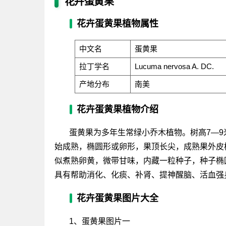
花卉蛋黄果
花卉蛋黄果植物属性
中文名
蛋黄果
拉丁学名
Lucuma nervosa A. DC.
产地分布
南美
花卉蛋黄果植物介绍
蛋黄果为多年生常绿小乔木植物。树高7—9
始成熟，椭圆形或卵形，果顶长尖，成熟果外皮
似煮熟卵黄，微带甘味，内藏一粒种子，种子椭
具有帮助消化、化痰、补肾、提神醒脑、活血强
花卉蛋黄果图片大全
1、蛋黄果图片一