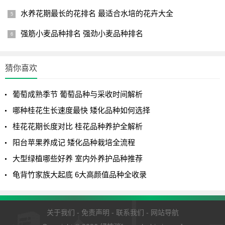
买时，可以根据自己的口味喜好选择合适的品种。红富士、
水养花期最长的花排名 最适合水培的花卉大全
黄元帅、秦冠等品种都是口感较好的苹果，值得品尝。同
强筋小麦品种排名 强劲小麦品种排名
时，挑选苹果时要注意外观、口感、味道等方面，以确保购
买到优质的苹果。在享受美味的同时，也要关注苹果的营养
价值，为身体健康加分。
猜你喜欢
本文分享的苹果是什么季节的水果跟哪个品种最好吃的相
葡萄成熟季节 葡萄品种与采收时间解析
关内容，希望对您有所帮助！
哪种桂花生长速度最快 矮化品种如何选择
桂花花期长度对比 桂花品种养护全解析
阳台苹果养成记 矮化品种栽培全流程
大型绿植哪些好养 室内外养护品种推荐
龟背竹家族大起底 6大高颜值品种全收录
关于我们
-
免责声明
-
联系我们
-
网站导航