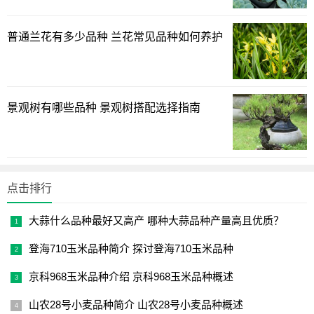
三、如何挑选苹果？
普通兰花有多少品种 兰花常见品种如何养护
1. 观察外观：优质的苹果果实饱满，表面光滑，色泽鲜艳，
无病斑、虫蛀等缺陷。
景观树有哪些品种 景观树搭配选择指南
2. 摸摸果实：果实应有一定的硬度，手感沉重，说明果实内
部水分充足。
3. 闻闻味道：优质的苹果散发出浓郁的果香，口感更佳。
点击排行
4. 尝试口感：购买时可以尝试品尝，选择口感符合自己喜好
大蒜什么品种最好又高产 哪种大蒜品种产量高且优质？
的苹果品种。
登海710玉米品种简介 探讨登海710玉米品种
四、总结
京科968玉米品种介绍 京科968玉米品种概述
山农28号小麦品种简介 山农28号小麦品种概述
苹果是一种秋季水果，其品种繁多，口感各异。消费者在购