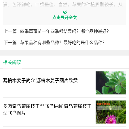
满、色泽鲜艳，口感最佳。当然，苹果的种植周期较长，从
春季开花到秋季结果，整个过程都需要精心照料。
点击展开全文
二、哪个品种的苹果最好吃？
上一篇
四季草莓苗一年四季都结果吗？哪个品种最好？
下一篇
苹果品种有哪些品种？最好吃的是什么品种？
苹果品种繁多，不同品种的苹果口感、色泽、形状各异。以
下是一些口感较好的苹果品种：
相关阅读
1. 红富士：红富士苹果是我国最常见的苹果品种，以其果实
大、色泽红润、口感脆甜、汁多味美而著称。红富士苹果含
潺槁木姜子简介 潺槁木姜子图片欣赏
有丰富的维生素和矿物质，营养价值较高。
2. 黄元帅：黄元帅苹果果实呈黄色，形状圆润，口感细腻，
多肉奇鸟菊属枝干型飞鸟讲解 奇鸟菊属枝干
甜度适中。黄元帅苹果富含维生素C和胡萝卜素，具有一定的
型飞鸟图片
抗氧化作用。