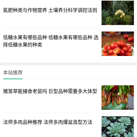
3. 秦冠：秦冠苹果果实呈绿色，表面有红晕，口感酸甜适
氮肥种类与作物营养 土壤养分科学调控法则
中，汁多味浓。秦冠苹果含有丰富的维生素和矿物质，对心
血管有益。
低糖水果有哪些品种 低糖水果有哪些品种 选
4. 蜜脆：蜜脆苹果果实呈黄色，表面光滑，口感脆甜，汁多
择低糖水果的种类
味美。蜜脆苹果含有丰富的维生素和矿物质，营养价值较
高。
本站推荐
5. 嘎啦：嘎啦苹果果实呈红色，形状圆润，口感脆甜，汁多
味浓。嘎啦苹果含有丰富的维生素和矿物质，对身体健康有
益。
猪笼草能捕食老鼠吗 巨型品种需要多大体型
6. 金帅：金帅苹果果实呈黄色，表面光滑，口感细腻，甜度
适中。金帅苹果富含维生素和矿物质，具有一定的抗氧化作
法师多肉品种推荐 法师多肉爆盆造型方法
用。