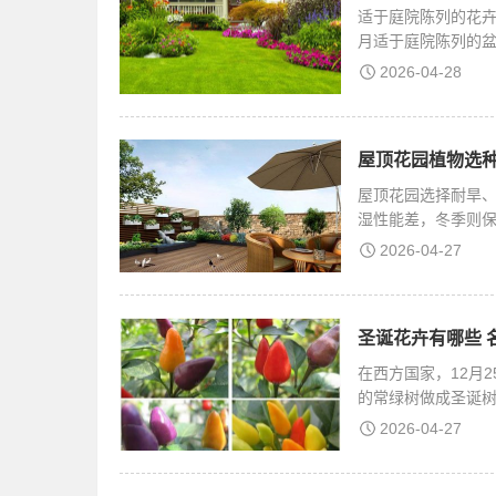
适于庭院陈列的花卉
月适于庭院陈列的
本金
2026-04-28
屋顶花园植物选种
屋顶花园选择耐旱
湿性能差，冬季则
的
2026-04-27
圣诞花卉有哪些 
在西方国家，12月
的常绿树做成圣诞
乐气
2026-04-27