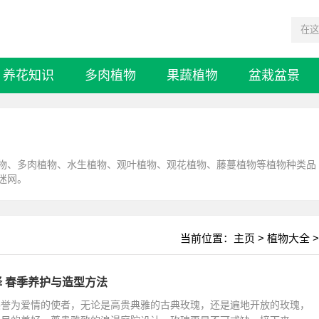
养花知识
多肉植物
果蔬植物
盆栽盆景
物、多肉植物、水生植物、观叶植物、观花植物、藤蔓植物等植物种类品
迷网。
当前位置：
主页
>
植物大全
>
 春季养护与造型方法
美誉为爱情的使者，无论是高贵典雅的古典玫瑰，还是遍地开放的玫瑰，