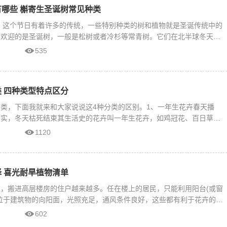
哪些 槲寄生圣诞树常见种类
节，这个节日有着许多的传统，一些特别种类的树和植物就是圣诞传统中的
受欢迎的是圣诞树，一般是松树或者冷杉等常青树。它们在北半球冬天最
535
 四种类型特点区分
类，下面我就来和大家说说这4种分类的区别。1、一年生花卉春天播
结实，冬天枯死结束其生活史的花卉叫一年生花卉，如鸡冠花、百日草、
1120
 喜光耐旱植物清单
，搬进高层楼房的住户越来越多。任在楼上的居民，只能利用阳台(或窗
位于建筑物的向阳面，光照充足，通风条件良好，这些都有利于花卉的生
602