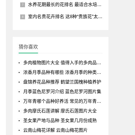
水养花期最长的花排名 最适合水培的花卉大全
室内名贵花卉排名 这8种“贵族花”太奢侈
猜你喜欢
多肉植物图片大全 值得入手的多肉品种推荐
浓香月季品种有哪些 浓香月季的种类有哪些?
盘锦养花品种推荐 鹤望兰国槐种植养护
月季蓝色尼罗河介绍 蓝色尼罗河图片集
万年青哪个品种好养活 常见的万年青种类介绍
多肉摩氏石莲讲解 摩氏石莲图片大全
圣女果产地与品种 圣女果几月份成熟
云南山梅花详解 云南山梅花图片