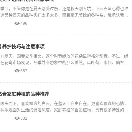
好季节，不管你是在夏天刚受过伤，还是秋天刚入坑，下面养殖心得也许
肉选品种景天的品种实在太多太多，而且毫无节操的各种杂，我承认我是
496
 养护技巧与注意事项
数九寒天。跟春夏季相比，这个时节绽放的花朵显得格外珍贵。不过，绿
编在花鸟市场发现，冬季并非想象中的那么萧煞，瓜叶菊、水仙、仙客
587
适合家庭种植的品种推荐
样顺头而下，喜欢飘逸的白云，在蓝天上自由自在，更喜欢飘逸的心情，
一种乐观面对生活的潇洒风度。家庭养植的垂吊植物，具有很多特殊的优
532