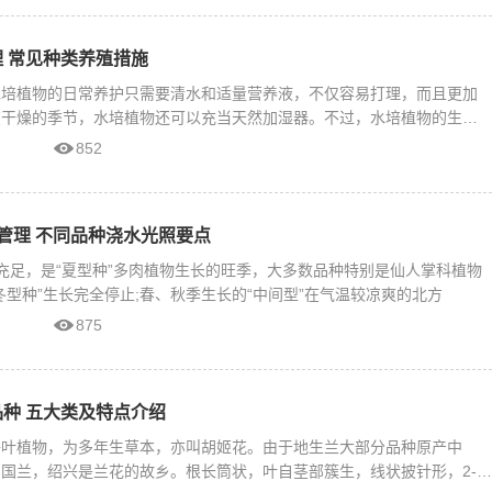
 常见种类养殖措施
水培植物的日常养护只需要清水和适量营养液，不仅容易打理，而且更加
在干燥的季节，水培植物还可以充当天然加湿器。不过，水培植物的生长
852
管理 不同品种浇水光照要点
充足，是“夏型种”多肉植物生长的旺季，大多数品种特别是仙人掌科植物
冬型种”生长完全停止;春、秋季生长的“中间型”在气温较凉爽的北方
875
种 五大类及特点介绍
子叶植物，为多年生草本，亦叫胡姬花。由于地生兰大部分品种原产中
国兰，绍兴是兰花的故乡。根长筒状，叶自茎部簇生，线状披针形，2-3