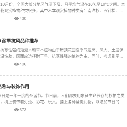
10月份，全国大部分地区气温下降，月平均气温在10℃至19℃之间。本
盆栽观赏植物种类很多，其中木本观赏植物种类有：南洋杉、五针松、日
430
 耐旱抗风品种推荐
、抗寒性强的矮灌木和草本植物由于屋顶花园夏季气温高、风大、土层保
保温性差，因而应选择耐干旱、抗寒性强的植物为主，同时，考虑到屋顶
406
名称与装饰作用
25日是一年一度的圣诞节。节日前，人们都要用象征生命长存的杉柏之类
树，树上装饰着灯烛、彩花、玩具，挂上各种圣诞礼物，以增加节日的欢
673