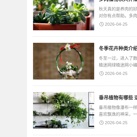
秋天真的是养肉的
对你有点帮助。多
懒
2026-04-25
冬季花卉种类介绍
冬至一过，进入了
植迷网绿植迷网小
来、
2026-04-25
垂吊植物有哪些 
垂吊植物像瀑布一
喜欢飘逸的神采，
点
2026-04-25