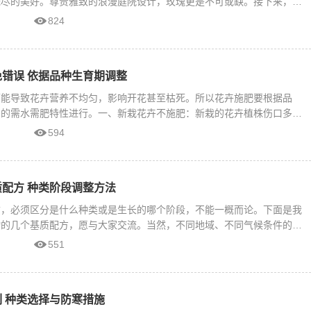
无尽的美好。尊贵雅致的浪漫庭院设计，玫瑰更是不可或缺。接下来，就
824
错误 依据品种生育期调整
可能导致花卉营养不均匀，影响开花甚至枯死。所以花卉施肥要根据品
身的需水需肥特性进行。一、新栽花卉不施肥：新栽的花卉植株伤口多，
594
配方 种类阶段调整方法
质，必须区分是什么种类或是生长的哪个阶段，不能一概而论。下面是我
物的几个基质配方，愿与大家交流。当然，不同地域、不同气候条件的朋
551
 种类选择与防寒措施