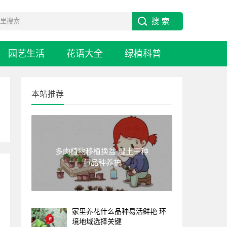
园艺生活
花语大全
绿植科普
本站推荐
多肉植物移植换盆 湿土干种
与品种养护
家里养花什么品种易活鲜艳 环
境地域选择关键