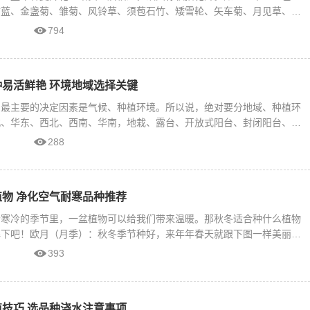
甘蓝、金盏菊、雏菊、风铃草、须苞石竹、矮雪轮、矢车菊、月见草、小
794
易活鲜艳 环境地域选择关键
，最主要的决定因素是气候、种植环境。所以说，绝对要分地域、种植环
北、华东、西北、西南、华南，地栽、露台、开放式阳台、封闭阳台、室
288
物 净化空气耐寒品种推荐
个寒冷的季节里，一盆植物可以给我们带来温暖。那秋冬适合种什么植物
解下吧！欧月（月季）：秋冬季节种好，来年年春天就跟下图一样美丽欧
393
技巧 选品种浇水注意事项