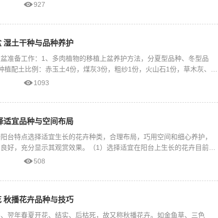
927
 湿土干种与品种养护
盆准备工作：1、多肉植物的移植上盆养护方法，分夏型品种、冬型品
种植配土比例：赤玉土4份，煤灰3份，粗纱1份，火山石1份，草木灰、碳
1093
择适宜品种与空间布局
据阳台特点选择适宜生长的花卉种类，合理布局，巧用空间和细心养护，
良好，充分显示其观赏效果。（1）选择适宜在阳台上生长的花卉目前我
508
 秋播花卉品种与技巧
冬、翌年春夏开花、结实、后枯死，故又称秋播花卉。如金鱼草、三色