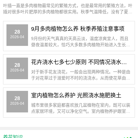
叶插一直是多肉植物最常见的繁殖方式，也是最常用的繁殖方法，叶
插对很多叶片肥厚的多肉植物都很实用。秋季气温降低，没有了夏季
的
9月多肉植物怎么养 秋季养殖注意事项
28
2026-04
9月份的天气真真的天高云淡，温度凉爽宜人，而且
昼夜温差较大，恰巧大多数多肉植物开始进入生长旺
季。不过不同类型的
花卉浇水七多七少原则 不同情况浇水方法
28
2026-04
对于新手花友浇花，一般会出现两种情况。一种是由
于对花草过于溺爱时不时的浇浇水，从而使花草由于
水分过大被涝死。别
室内植物怎么养护 光照浇水施肥换土
28
2026-04
城市里很多家庭都喜欢放几盆植物在室内，既可以装
点家居环境，又可以净化空气。室内植物养护跟室外
植物在空气、温度、
养花知识