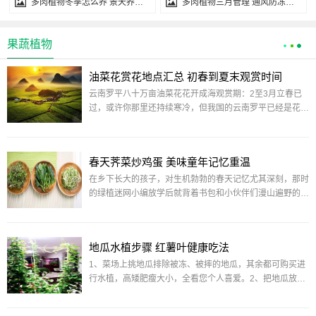
多肉植物冬季怎么养 景天养护经验分享
多肉植物三月管理 通风防冻注意事项
果蔬植物
油菜花赏花地点汇总 初春到夏末观赏时间
云南罗平八十万亩油菜花花开成海观赏期：2至3月立春已
过，或许你那里还持续寒冷，但我国的云南罗平已经是花开
成海，近
春天荠菜炒鸡蛋 美味童年记忆重温
在乡下长大的孩子，对生机勃勃的春天记忆尤其深刻，那时
的绿植迷网小编放学后就背着书包和小伙伴们漫山遍野的
疯，在田
地瓜水植步骤 红薯叶健康吃法
1、菜场上挑地瓜排除被冻、被摔的地瓜，其余都可购买进
行水植，高矮肥瘦大小，全看您个人喜爱。2、把地瓜放置
在水里如